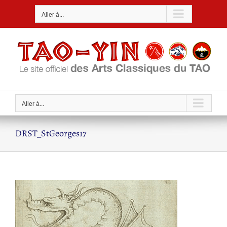
Passer
Aller à...
au
contenu
Aller à...
DRST_StGeorges17