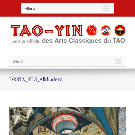
Passer
Aller à...
au
contenu
Aller à...
DRST2_STG_Alkhader2