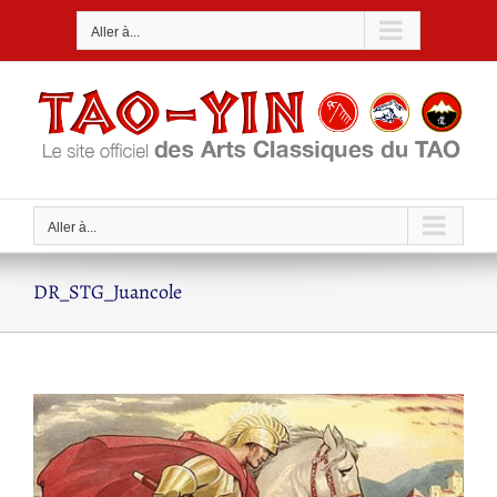
Passer
Aller à...
au
contenu
Aller à...
DR_STG_Juancole