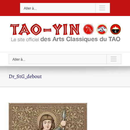
Passer
Aller à...
au
contenu
Aller à...
Dr_StG_debout