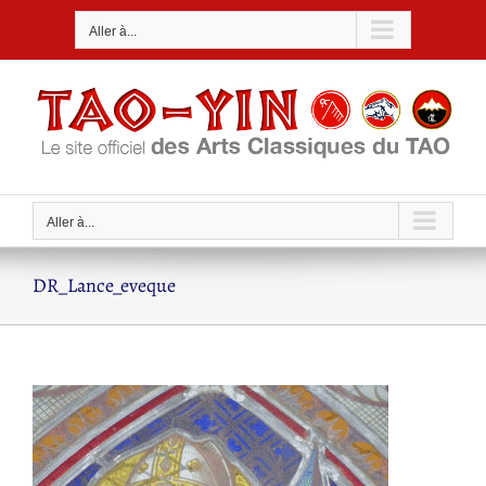
Passer
Aller à...
au
contenu
Aller à...
DR_Lance_eveque