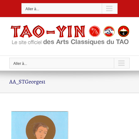
Passer
Aller à...
au
contenu
Aller à...
AA_STGeorges1