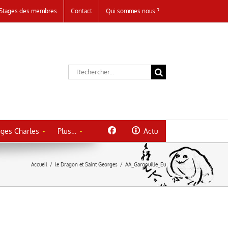
Stages des membres
Contact
Qui sommes nous ?
Rechercher:
ges Charles
Plus…
Actu
Accueil
/
le Dragon et Saint Georges
/
AA_Gargouille_Eu