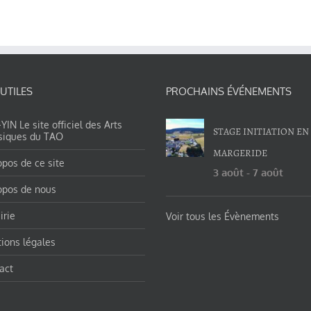
 UTILES
PROCHAINS ÉVÉNEMENTS
IN Le site officiel des Arts
STAGE INITIATION EN
siques du TAO
MARGERIDE
opos de ce site
3 août
-
7 août
opos de nous
irie
Voir tous les Évènements
ions légales
act