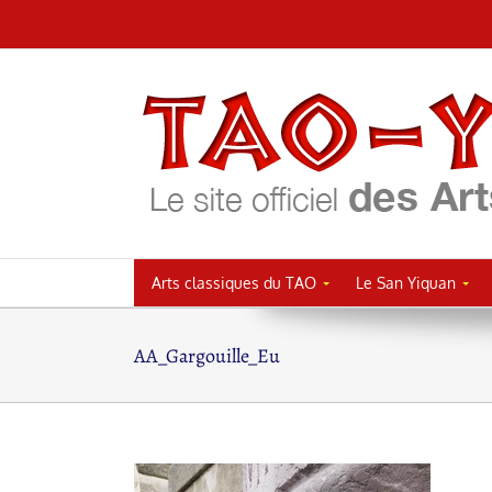
Passer
au
contenu
Arts classiques du TAO
Le San Yiquan
AA_Gargouille_Eu