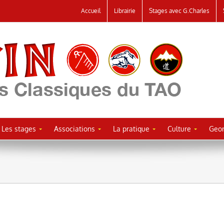
Accueil
Librairie
Stages avec G.Charles
Les stages
Associations
La pratique
Culture
Geor