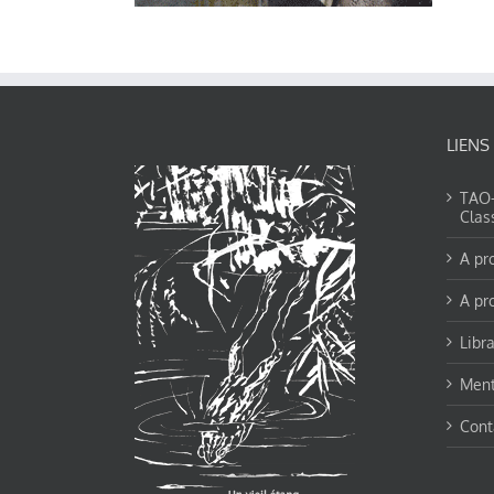
LIENS
TAO-Y
Clas
A pr
A pr
Libra
Ment
Cont