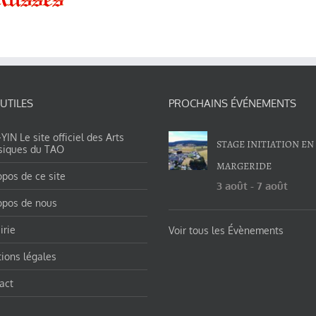
 UTILES
PROCHAINS ÉVÉNEMENTS
IN Le site officiel des Arts
STAGE INITIATION EN
siques du TAO
MARGERIDE
opos de ce site
3 août
-
7 août
opos de nous
irie
Voir tous les Évènements
ions légales
act