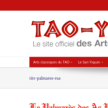
Passer
au
contenu
Arts classiques du TAO
Le San Yiquan
titr-palmares-rus