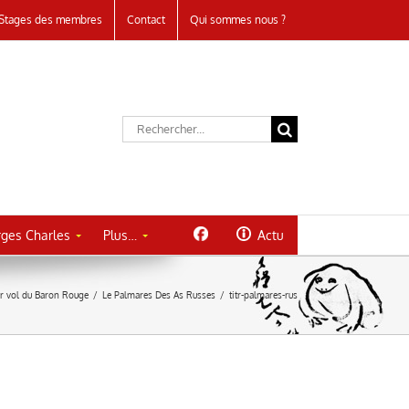
Stages des membres
Contact
Qui sommes nous ?
Rechercher:
ges Charles
Plus…
Actu
er vol du Baron Rouge
/
Le Palmares Des As Russes
/
titr-palmares-rus