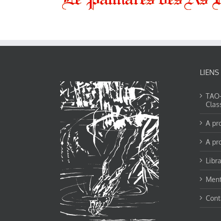
LIENS
TAO-Y
Clas
A pr
A pr
Libra
Ment
Cont