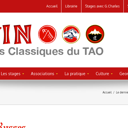
Accueil
Librairie
Stages avec G.Charles
Les stages
Associations
La pratique
Culture
Geor
Accueil
/
Le derni