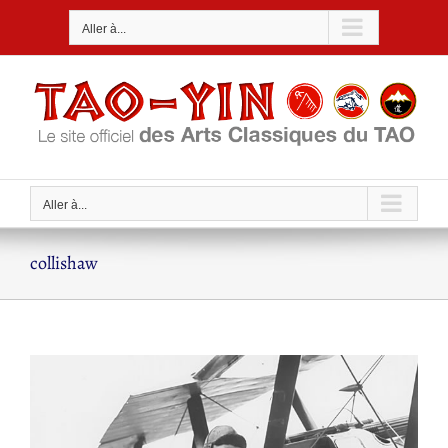
Passer
Aller à...
au
contenu
Aller à...
collishaw