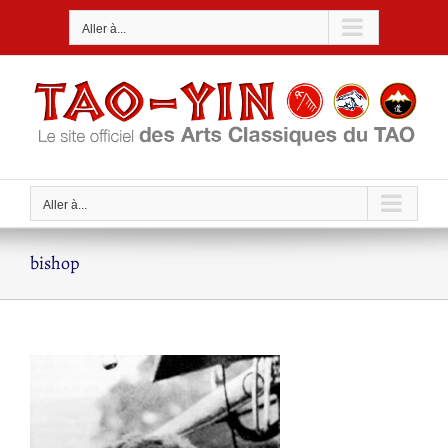
Passer
Aller à...
au
contenu
Aller à...
bishop