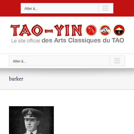
Passer
Aller à...
au
contenu
Aller à...
barker