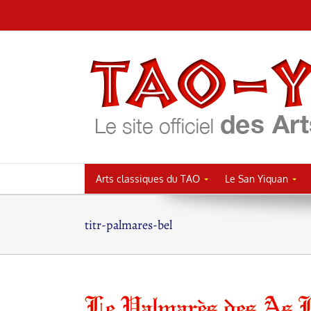
Passer
au
contenu
Arts classiques du TAO
Le San Yiquan
titr-palmares-bel