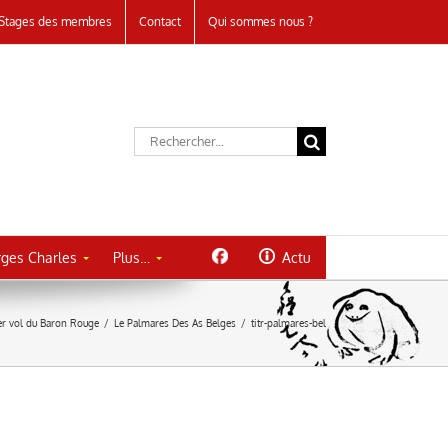
Stages des membres
Contact
Qui sommes nous ?
Rechercher:
ges Charles
Plus…
Actu
er vol du Baron Rouge
/
Le Palmares Des As Belges
/
titr-palmares-bel