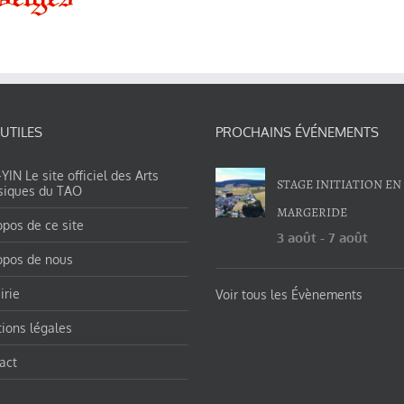
 UTILES
PROCHAINS ÉVÉNEMENTS
IN Le site officiel des Arts
STAGE INITIATION EN
siques du TAO
MARGERIDE
opos de ce site
3 août
-
7 août
opos de nous
irie
Voir tous les Évènements
ions légales
act