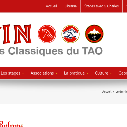
Accueil
Librairie
Stages avec G.Charles
Les stages
Associations
La pratique
Culture
Geor
Accueil
/
Le derni