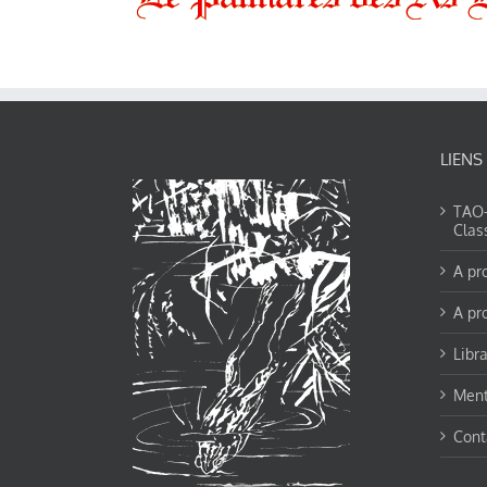
LIENS
TAO-Y
Clas
A pr
A pr
Libra
Ment
Cont