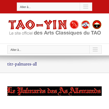
Passer
Aller à...
au
contenu
Aller à...
titr-palmares-all