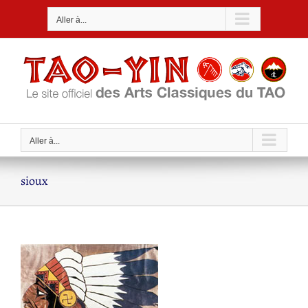
Passer
Aller à...
au
contenu
Aller à...
sioux