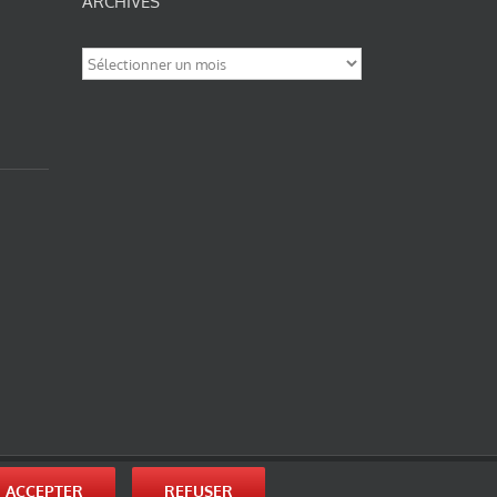
ARCHIVES
Archives
nité-Partage des Conditions Initiales à l’Identique 3.0 Unported (photos de ces
ACCEPTER
REFUSER