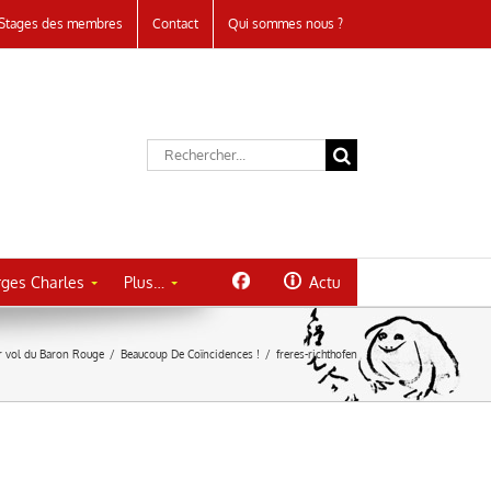
Stages des membres
Contact
Qui sommes nous ?
Rechercher:
ges Charles
Plus…
Actu
r vol du Baron Rouge
/
Beaucoup De Coïncidences !
/
freres-richthofen