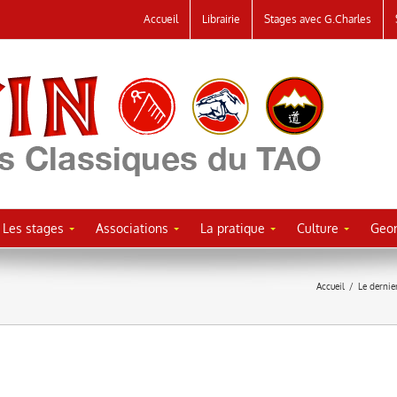
Accueil
Librairie
Stages avec G.Charles
Les stages
Associations
La pratique
Culture
Geor
Accueil
/
Le dernie