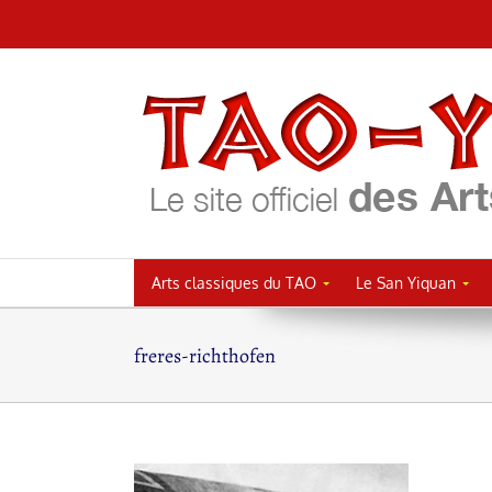
Passer
au
contenu
Arts classiques du TAO
Le San Yiquan
freres-richthofen