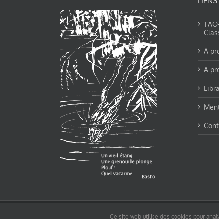
LIENS
TAO-Y
Clas
A pr
A pr
Libra
Ment
Cont
© tao-yin.co © TAO-YIN.fr Georges Charles, Hormis les pages https://tao-yin.fr/ge
Ce site web utilise des cookies pour analy
pages non comprise par cette licence).