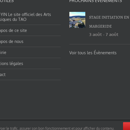
 UTILES
PROCHAINS ÉVÉNEMENTS
IN Le site officiel des Arts
STAGE INITIATION EN
siques du TAO
MARGERIDE
opos de ce site
3 août
-
7 août
opos de nous
irie
Voir tous les Évènements
ions légales
act
orges-charles/ et https://tao-yin.fr/san-yiquan-le-poing-des-trois-harmonies/ sous licence Creative Commons Pater
ser le trafic, assurer son bon fonctionnement et pour afficher du contenu.