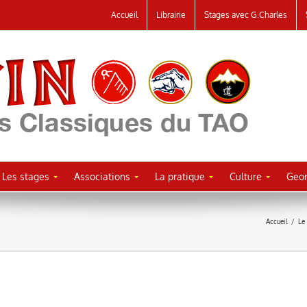
Accueil
Librairie
Stages avec G.Charles
Les stages
Associations
La pratique
Culture
Geor
Accueil
/
Le