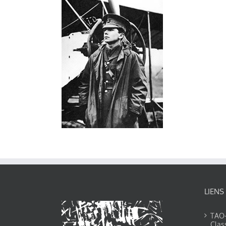
LIENS
TAO-Y
Clas