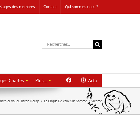
Stages des membres
Contact
Qui sommes nous ?
Rechercher:
ges Charles
Plus…
Actu
 dernier vol du Baron Rouge
/
Le Cirque De Vaux Sur Somme
/
victime