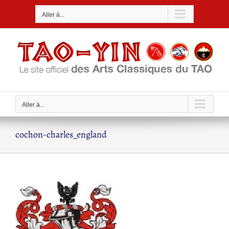
Passer
Aller à...
au
contenu
Aller à...
cochon-charles_england