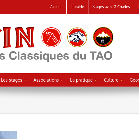
Accueil
Librairie
Stages avec G.Charles
Les stages
Associations
La pratique
Culture
Geor