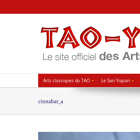
Passer
au
contenu
Arts classiques du TAO
Le San Yiquan
cinnabar_4