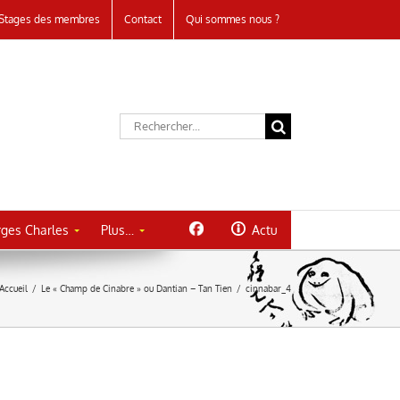
Stages des membres
Contact
Qui sommes nous ?
Rechercher:
ges Charles
Plus…
Actu
Accueil
/
Le « Champ de Cinabre » ou Dantian – Tan Tien
/
cinnabar_4