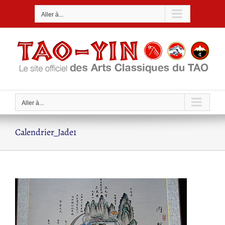
Passer
Aller à...
au
contenu
Aller à...
Calendrier_Jade1