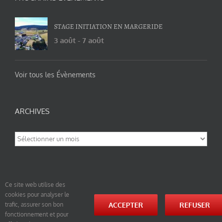
STAGE INITIATION EN MARGERIDE
3 août
-
7 août
Voir tous les Évènements
ARCHIVES
Archives
Ce site web utilise des
cookies pour analyser le
© tao-yin.co © TAO-YIN.fr Georges Charles, Hormis les pages https://tao-yin.fr/georges-charles/
ACCEPTER
REFUSER
trafic, assurer son bon
et https://tao-yin.fr/san-yiquan-le-poing-des-trois-harmonies/ sous licence Creative Commons
fonctionnement et pour
Paternité-Partage des Conditions Initiales à l’Identique 3.0 Unported (photos de ces pages non
comprise par cette licence).