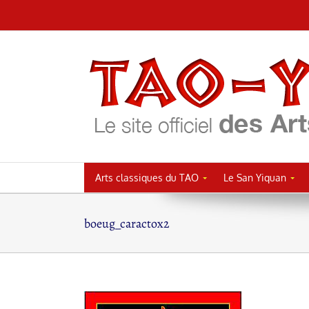
Passer
au
contenu
Arts classiques du TAO
Le San Yiquan
boeug_caractox2