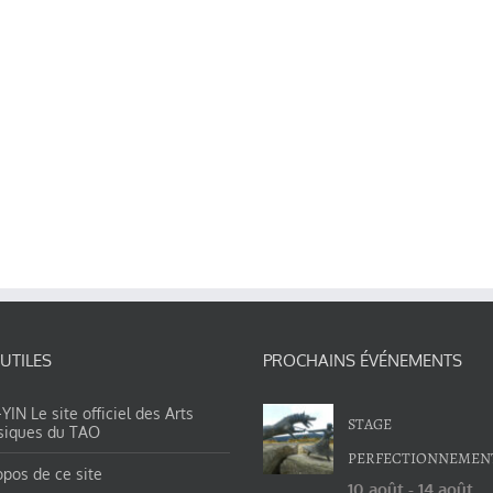
 UTILES
PROCHAINS ÉVÉNEMENTS
IN Le site officiel des Arts
STAGE
siques du TAO
PERFECTIONNEMEN
opos de ce site
10 août
-
14 août