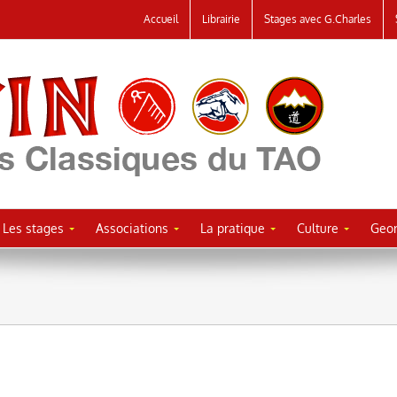
Accueil
Librairie
Stages avec G.Charles
Les stages
Associations
La pratique
Culture
Geor