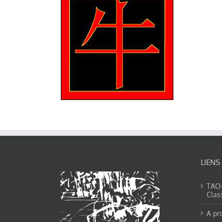
LIENS
TAO-Y
Clas
A pr