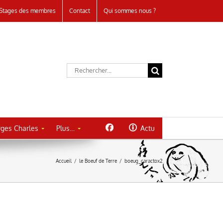
Stages des membres
Contact
Qui sommes nous ?
Rechercher:
ges Charles
Plus…
Actu
Accueil
/
le Boeuf de Terre
/
boeug_caractox2