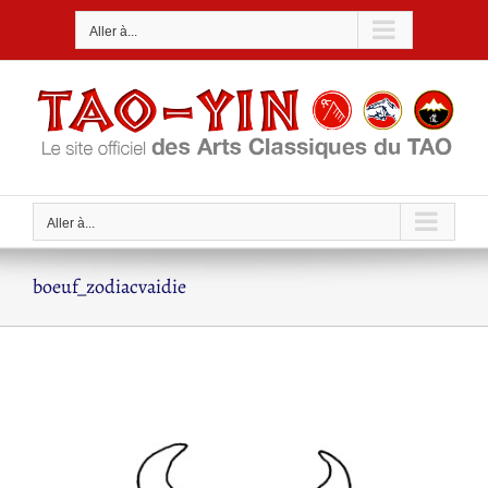
Passer
Aller à...
au
contenu
Aller à...
boeuf_zodiacvaidie