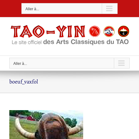
Passer
Aller à...
au
contenu
Aller à...
boeuf_vaxfol