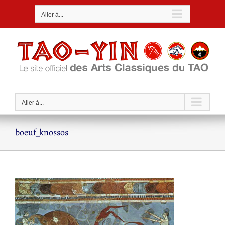
Passer
Aller à...
au
contenu
Aller à...
boeuf_knossos