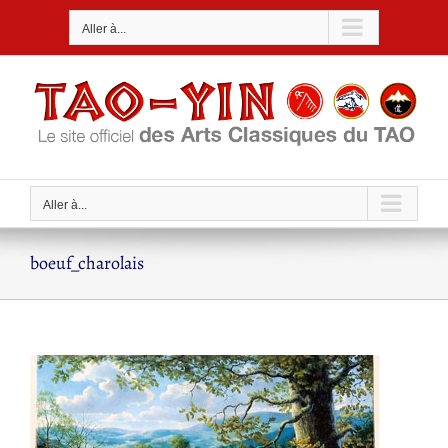
Passer
Aller à...
au
contenu
Aller à...
boeuf_charolais