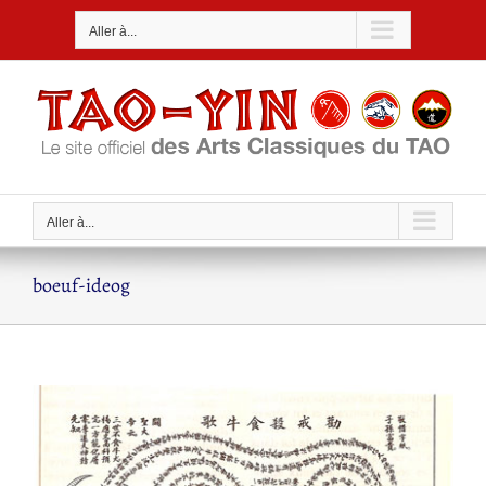
Passer
Aller à...
au
contenu
Aller à...
boeuf-ideog