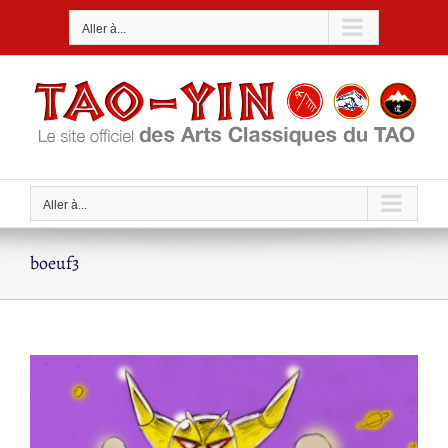
Passer
Aller à...
au
contenu
Aller à...
boeuf3