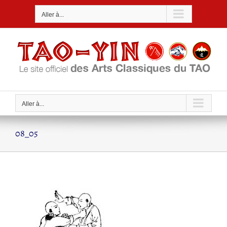
Passer
Aller à...
au
contenu
Aller à...
08_05