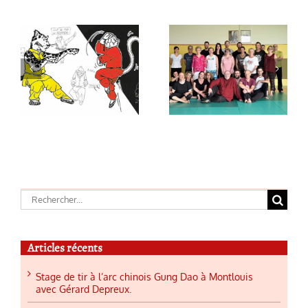
Nouveau site
Couteaux
s
pour l’asso
Papillons
« Bien-être,
Cantonnais
Respiration
– Hu Die
Détente »
Shuang Dao
Rechercher:
Articles récents
Stage de tir à l’arc chinois Gung Dao à Montlouis
avec Gérard Depreux.