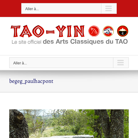
Passer
Aller à...
au
contenu
Aller à...
begeg_paulhacpont