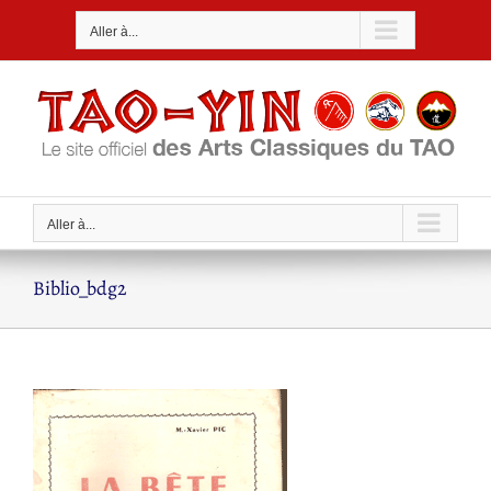
Passer
Aller à...
au
contenu
Aller à...
Biblio_bdg2