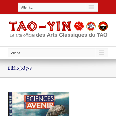
Passer
Aller à...
au
contenu
Aller à...
Biblio_bdg-8