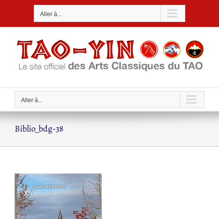
Passer
Aller à...
au
contenu
Aller à...
Biblio_bdg-38