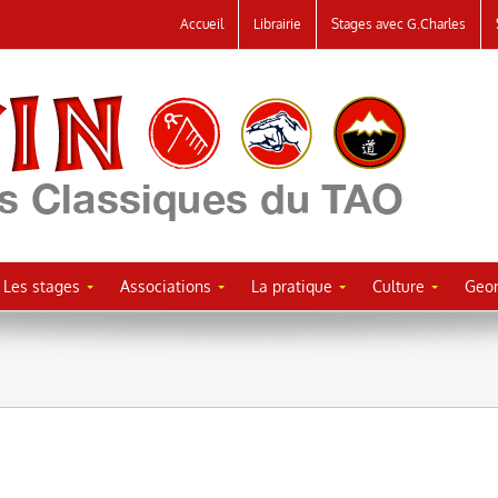
Accueil
Librairie
Stages avec G.Charles
Les stages
Associations
La pratique
Culture
Geor