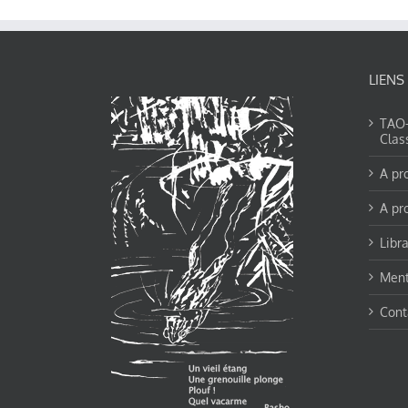
LIENS
TAO-Y
Clas
A pr
A pr
Libra
Ment
Cont