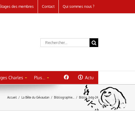
Stages des membres
Contact
Qui sommes nous ?
Rechercher:
ges Charles
Plus…
Actu
Accueil
/
La Bête du Gévaudan
/
Bibliographie…
/
Biblio_bdg-24