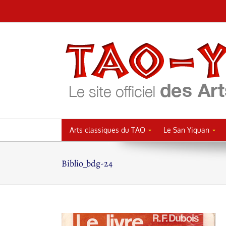
Passer
au
contenu
Arts classiques du TAO
Le San Yiquan
Biblio_bdg-24