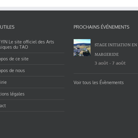
 UTILES
PROCHAINS ÉVÉNEMENTS
IN Le site officiel des Arts
STAGE INITIATION EN
siques du TAO
MARGERIDE
opos de ce site
3 août
-
7 août
opos de nous
irie
Voir tous les Évènements
ions légales
act