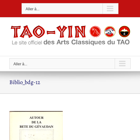
Passer
Aller à...
au
contenu
Aller à...
Biblio_bdg-12