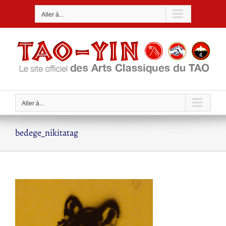
Passer
Aller à...
au
contenu
Aller à...
bedege_nikitatag