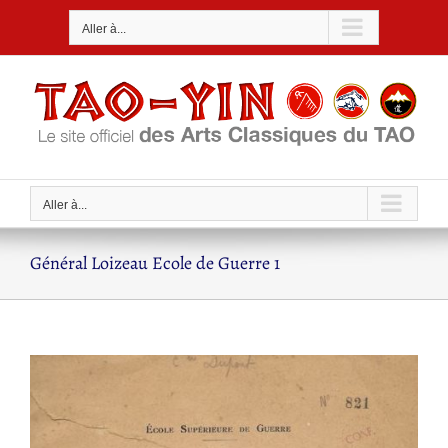
Passer
Aller à...
au
contenu
Aller à...
Général Loizeau Ecole de Guerre 1