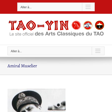
Passer
Aller à...
au
contenu
Aller à...
Amiral Muselier