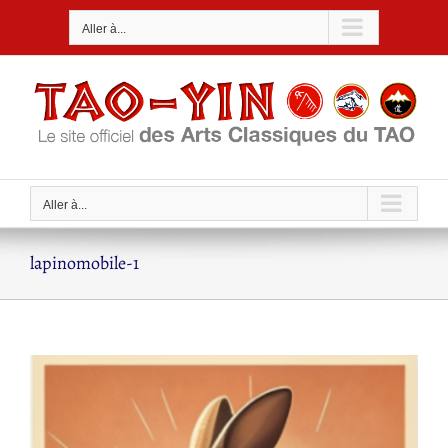
Passer
Aller à...
au
contenu
Aller à...
lapinomobile-1