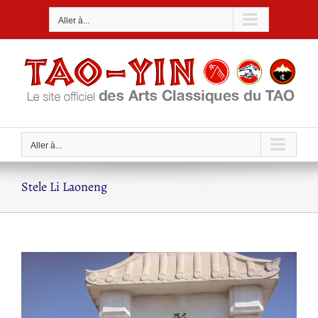
Passer
Aller à...
au
contenu
Aller à...
Stele Li Laoneng