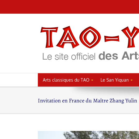
Passer
au
contenu
Arts classiques du TAO
Le San Yiquan
Invitation en France du Maître Zhang Yulin
Voir