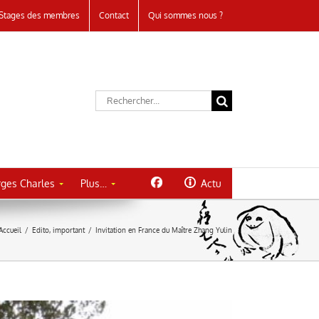
Stages des membres
Contact
Qui sommes nous ?
Rechercher:
ges Charles
Plus…
Actu
Accueil
/
Edito
,
important
/
Invitation en France du Maître Zhang Yulin