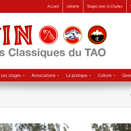
Accueil
Librairie
Stages avec G.Charles
Les stages
Associations
La pratique
Culture
Geor