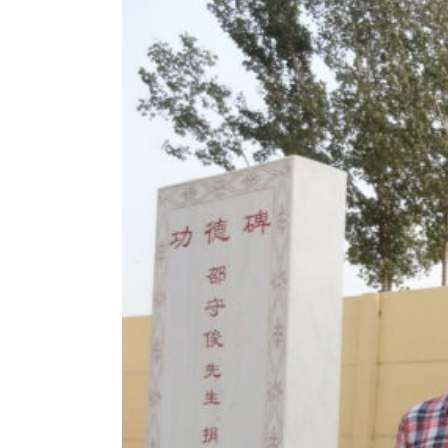
l'image
agrandie