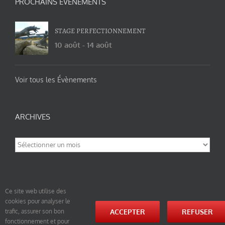
PROCHAINS ÉVÉNEMENTS
STAGE PERFECTIONNEMENT
10 août
-
14 août
Voir tous les Évènements
ARCHIVES
Archives
Ce site web utilise des
cookies pour analyser le
© tao-yin.co © TAO-YIN.fr Georges Charles, Hormis les pages https://tao-yin.fr/georges-charles/
ACCEPTER
REFUSER
trafic, assurer son bon
et https://tao-yin.fr/san-yiquan-le-poing-des-trois-harmonies/ sous licence Creative Commons
fonctionnement et pour
Paternité-Partage des Conditions Initiales à l’Identique 3.0 Unported (photos de ces pages non