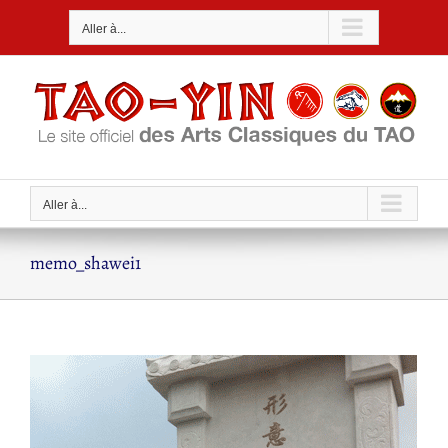
Passer
Aller à...
au
contenu
Aller à...
memo_shawei1