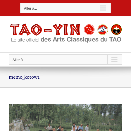
Passer
Aller à...
au
contenu
Aller à...
memo_kotow1