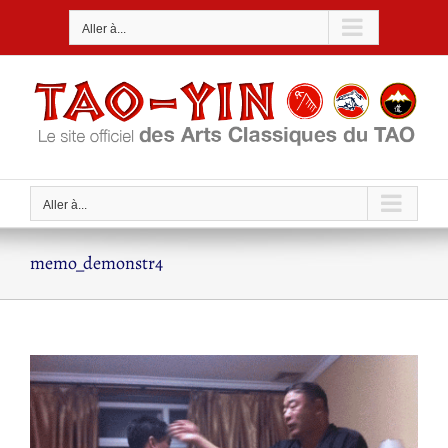
Passer
Aller à...
au
contenu
Aller à...
memo_demonstr4