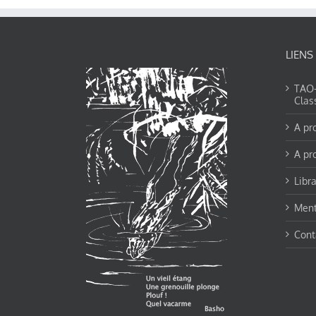
LIENS
TAO-Y
Clas
A pr
A pr
Libra
Ment
Cont