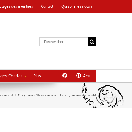
Stages des membres
Contact
Qui sommes nous ?
Rechercher:
ges Charles
Plus…
Actu
mémorial du Xingyiquan à Shenzhou dans le Hebei
/
memo_demonstr1