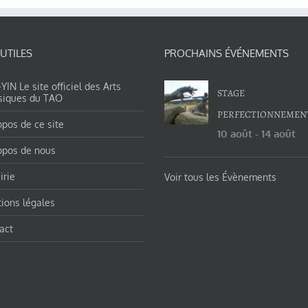
 UTILES
PROCHAINS ÉVÉNEMENTS
IN Le site officiel des Arts
STAGE
siques du TAO
PERFECTIONNEMEN
opos de ce site
10 août
-
14 août
opos de nous
irie
Voir tous les Évènements
ions légales
act