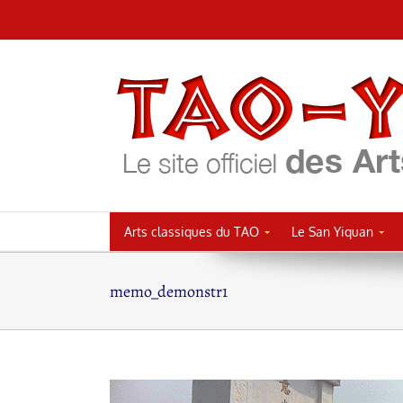
Passer
au
contenu
Arts classiques du TAO
Le San Yiquan
memo_demonstr1