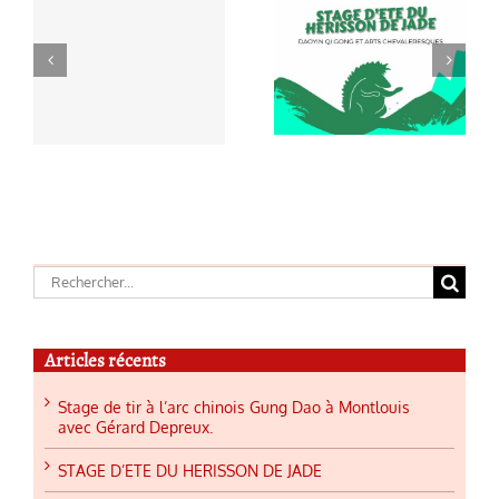
Nouvelle
s
STAGE
année du
à
D’ETE DU
cheval de feu
HERISSON
par Georges
d
DE JADE
Charles
Rechercher:
Articles récents
Stage de tir à l’arc chinois Gung Dao à Montlouis
avec Gérard Depreux.
STAGE D’ETE DU HERISSON DE JADE