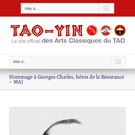
Passer
Aller à...
au
contenu
Aller à...
Hommage à Georges Charles, héros de la Résistance
– MAJ
Voir
l'image
agrandie