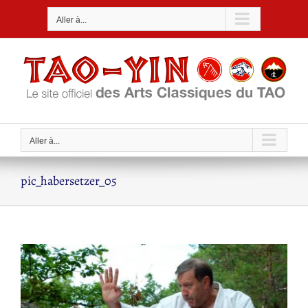
Passer
Aller à...
au
contenu
Aller à...
pic_habersetzer_05