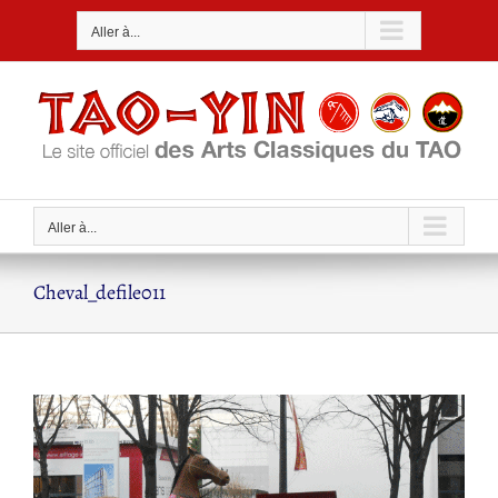
Passer
Aller à...
au
contenu
Aller à...
Cheval_defile011