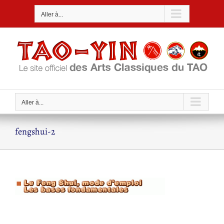
Passer
Aller à...
au
contenu
Aller à...
fengshui-2