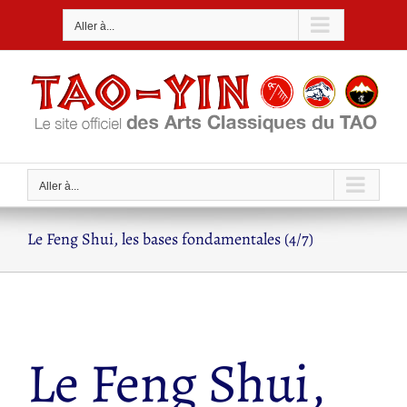
Passer
Aller à...
au
contenu
Aller à...
Le Feng Shui, les bases fondamentales (4/7)
Le Feng Shui,