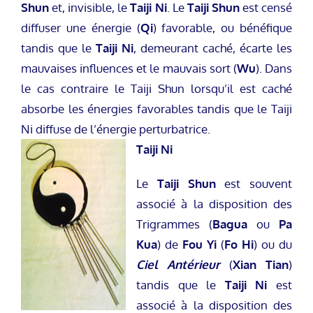
Shun
et, invisible, le
Taiji Ni
. Le
Taiji Shun
est censé
diffuser une énergie (
Qi
) favorable, ou bénéfique
tandis que le
Taiji Ni
, demeurant caché, écarte les
mauvaises influences et le mauvais sort (
Wu
). Dans
le cas contraire le Taiji Shun lorsqu’il est caché
absorbe les énergies favorables tandis que le Taiji
Ni diffuse de l’énergie perturbatrice.
Taiji Ni
Le
Taiji Shun
est souvent
associé à la disposition des
Trigrammes (
Bagua
ou
Pa
Kua
) de
Fou Yi
(
Fo Hi
) ou du
Ciel Antérieur
(
Xian Tian
)
tandis que le
Taiji Ni
est
associé à la disposition des