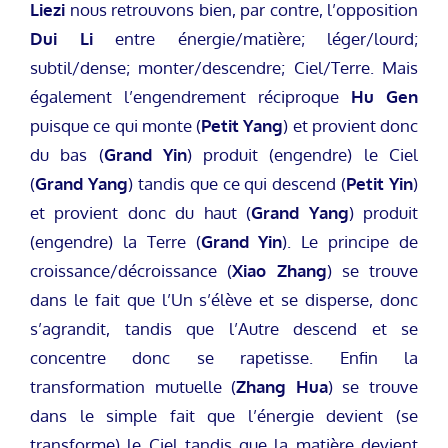
Liezi
nous retrouvons bien, par contre, l’opposition
Dui Li
entre énergie/matière; léger/lourd;
subtil/dense; monter/descendre; Ciel/Terre. Mais
également l’engendrement réciproque
Hu Gen
puisque ce qui monte (
Petit Yang
) et provient donc
du bas (
Grand Yin
) produit (engendre) le Ciel
(
Grand Yang
) tandis que ce qui descend (
Petit Yin
)
et provient donc du haut (
Grand Yang
) produit
(engendre) la Terre (
Grand Yin
). Le principe de
croissance/décroissance (
Xiao Zhang
) se trouve
dans le fait que l’Un s’élève et se disperse, donc
s’agrandit, tandis que l’Autre descend et se
concentre donc se rapetisse. Enfin la
transformation mutuelle (
Zhang Hua
) se trouve
dans le simple fait que l’énergie devient (se
transforme) le Ciel tandis que la matière devient