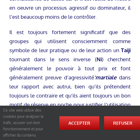
en oeuvre un processus agressif ou dominateur, il
l’est beaucoup moins de le contrôler.
Il est toujours fortement significatif que des
groupes qui utilisent consciemment comme
symbole de leur pratique ou de leur action un
Taiji
tournant dans le sens inverse (
Ni
) cherchent
généralement le pouvoir à tout prix et font
généralement preuve d’agressivité
‘martiale
dans
leur rapport avec autrui, bien qu’ils prétendent
toujours le contraire et qu’ils aient toujours un bon
motif de réserve en poche pour justifier l’utilisation
Ce site web utilise des
du symbole inversé. Il suffit simplement de
cookies pour analyser le
constater le fait.
ACCEPTER
REFUSER
trafic, assurer son bon
fonctionnement et pour
afficher du contenu.
Suivant un principe assez semblable ce qui est