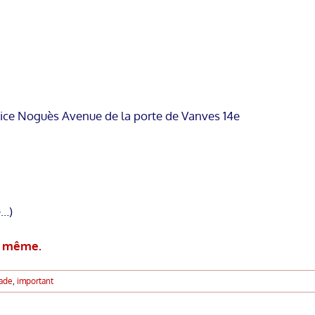
rice Noguès Avenue de la porte de Vanves 14e
e…)
ci même.
Jade
,
important