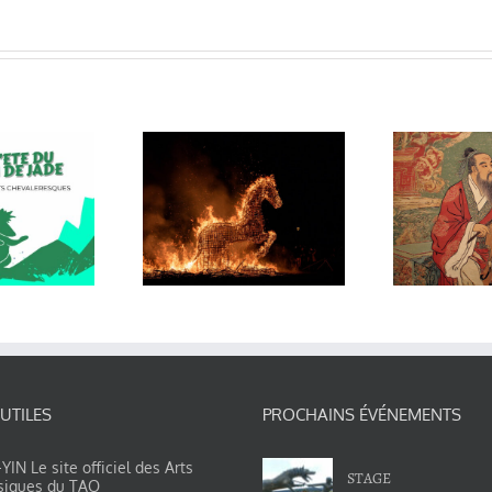
Nouvelle
année du
Kongzi joue
eval de feu
de la
ph
r Georges
contrebasse
Charles
 UTILES
PROCHAINS ÉVÉNEMENTS
IN Le site officiel des Arts
STAGE
siques du TAO