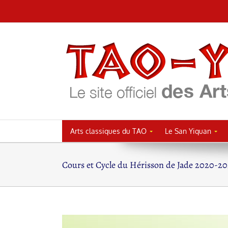
Passer
au
contenu
Arts classiques du TAO
Le San Yiquan
Cours et Cycle du Hérisson de Jade 2020-20
Voir