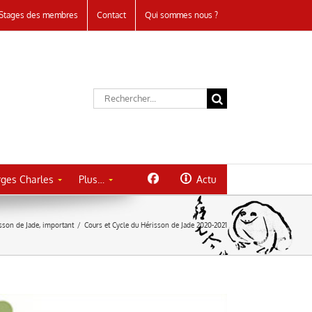
Stages des membres
Contact
Qui sommes nous ?
Rechercher:
ges Charles
Plus…
Actu
sson de Jade
,
important
/
Cours et Cycle du Hérisson de Jade 2020-2021