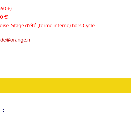
 60 €)
0 €)
se. Stage d’été (forme interne) hors Cycle
ade@orange.fr
 :