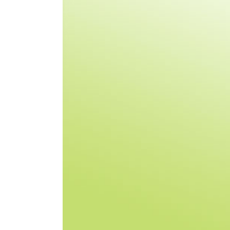
l'image
agrandie