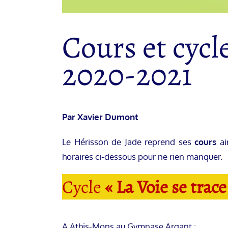
Cours et cycl
2020-2021
Par Xavier Dumont
Le Hérisson de Jade reprend ses
cours
ai
horaires ci-dessous pour ne rien manquer.
Cycle
« La Voie se trace
A Athis-Mons au Gymnase Argant :