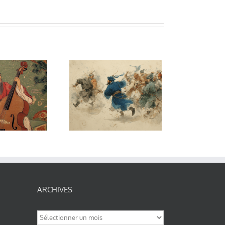
Wang Yang
Ming
ilosophe et
homme
d’action
ARCHIVES
Archives