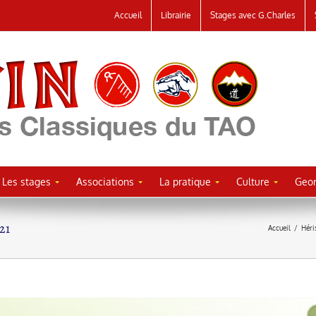
Accueil
Librairie
Stages avec G.Charles
Les stages
Associations
La pratique
Culture
Geor
21
Accueil
/
Héri